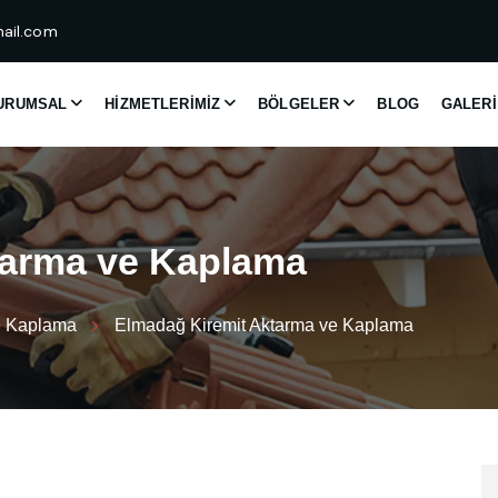
ail.com
URUMSAL
HIZMETLERIMIZ
BÖLGELER
BLOG
GALERI
a
r
m
a
v
e
K
a
p
l
a
m
a
ve Kaplama
Elmadağ Kiremit Aktarma ve Kaplama