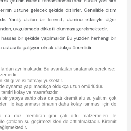
erek çatının iskeleti tamamlanmaktadır. Bunun yanı sıra
ğerinin üstüne gelecek şekilde dizilirler. Genellikle dizim
. Yanlış dizilen bir kiremit, domino etkisiyle diğer
ğından, uygulamada dikkatli olunması gerekmektedir.
hassas bir şekilde yapılmalıdır. Bu yüzden herhangi bir
ı ustası ile çalışıyor olmak oldukça önemlidir.
ılardan ayrılmaktadır. Bu avantajları sıralamak gerekirse:
zemedir.
lılığı ve ısı tutmayı yüksektir.
nde oynama yapılmadıkça oldukça uzun ömürlüdür.
tamiri kolay ve masrafsızdır.
ir yapıya sahip olsa da çatı kiremit altı su yalıtımı çok
emeleri ile kaplanması binanın daha kolay ısınması için de
ya da düz membran gibi çatı örtü malzemeleri ile
 çatıların su geçirmezlikleri de arttırılmaktadır. Kiremit
değişmektedir.