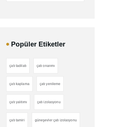
Popüler Etiketler
çatı tadilatı
çatı onarımı
çatı kaplama
çatı yenileme
çatı yalıtımı
çatı izolasyonu
çatı tamiri
güneşevler çatı izolasyonu