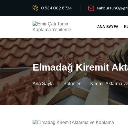
0.534.062 8724
sakdursun0@gm
ANA SAYFA
K
E
l
m
a
d
a
ğ
K
i
r
e
m
i
t
A
k
t
Ana Sayfa
Bölgeler
Kiremit Aktarma 