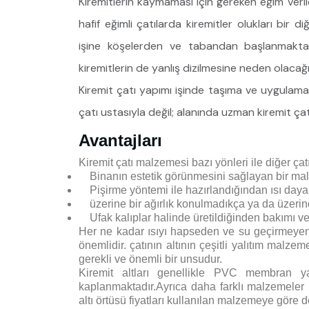
Kiremitlerin kaymaması için gereken eğim veril
hafif eğimli çatılarda kiremitler olukları bir di
işine köşelerden ve tabandan başlanmaktadır
kiremitlerin de yanlış dizilmesine neden olaca
Kiremit çatı yapımı işinde taşıma ve uygulama 
çatı ustasıyla değil; alanında uzman kiremit çat
Avantajları
Kiremit çatı malzemesi bazı yönleri ile diğer çat
Binanın estetik görünmesini sağlayan bir mal
Pişirme yöntemi ile hazırlandığından ısı dayanık
üzerine bir ağırlık konulmadıkça ya da üzeri
Ufak kalıplar halinde üretildiğinden bakımı ve 
Her ne kadar ısıyı hapseden ve su geçirmeyen b
önemlidir. çatının altının çeşitli yalıtım malz
gerekli ve önemli bir unsudur.
Kiremit altları genellikle PVC membran 
kaplanmaktadır.Ayrıca daha farklı malzemeler ile
altı örtüsü fiyatları kullanılan malzemeye göre 