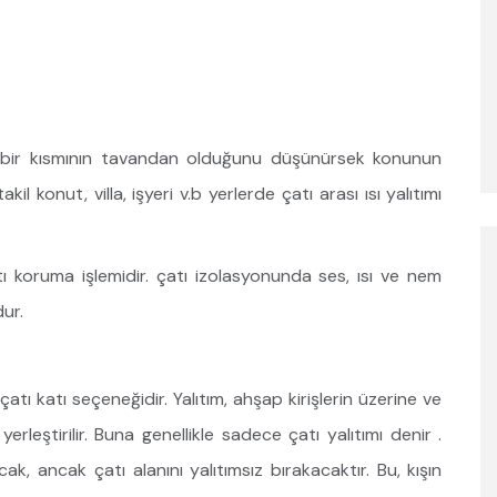
li bir kısmının tavandan olduğunu düşünürsek konunun
l konut, villa, işyeri v.b yerlerde çatı arası ısı yalıtımı
atı koruma işlemidir. çatı izolasyonunda ses, ısı ve nem
dur.
çatı katı seçeneğidir. Yalıtım, ahşap kirişlerin üzerine ve
erleştirilir. Buna genellikle sadece çatı yalıtımı denir .
k, ancak çatı alanını yalıtımsız bırakacaktır. Bu, kışın