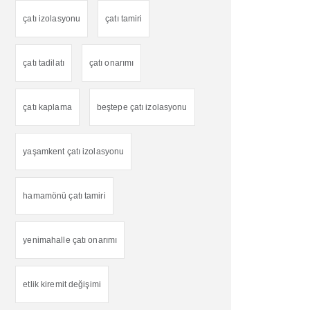
çatı izolasyonu
çatı tamiri
çatı tadilatı
çatı onarımı
çatı kaplama
beştepe çatı izolasyonu
yaşamkent çatı izolasyonu
hamamönü çatı tamiri
yenimahalle çatı onarımı
etlik kiremit değişimi