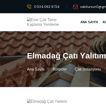
0.534.062 8724
sakdursun0@gm
ANA SAYFA
K
E
l
m
a
d
a
ğ
Ç
a
t
ı
Y
a
l
ı
t
ı
m
Ana Sayfa
Bölgeler
Çatı İzolasyonu