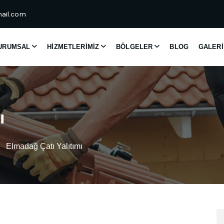
ail.com
URUMSAL
HIZMETLERIMIZ
BÖLGELER
BLOG
GALERI
ı
Elmadağ Çatı Yalıtımı