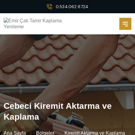
0.534.062 8724
C
e
b
e
c
i
K
i
r
e
m
i
t
A
k
t
a
r
m
a
v
e
K
a
p
l
a
m
a
Ana Sayfa
Bölgeler
Kiremit Aktarma ve Kaplama