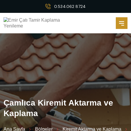
0.534.062 8724
Ç
a
m
l
ı
c
a
K
i
r
e
m
i
t
A
k
t
a
r
m
a
v
e
K
a
p
l
a
m
a
Ana Sayfa
Bölgeler
Kiremit Aktarma ve Kaplama