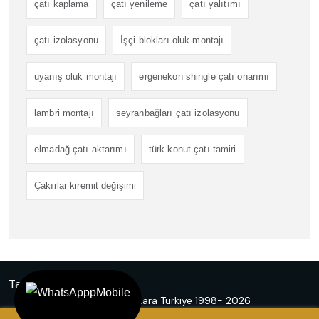
çatı kaplama
çatı yenileme
çatı yalıtımı
çatı izolasyonu
İşçi blokları oluk montajı
uyanış oluk montajı
ergenekon shingle çatı onarımı
lambri montajı
seyranbağları çatı izolasyonu
elmadağ çatı aktarımı
türk konut çatı tamiri
Çakırlar kiremit değişimi
Tasarım
Ankara Hosting
© Emir Çatı Ankara Türkiye 1998- 2026