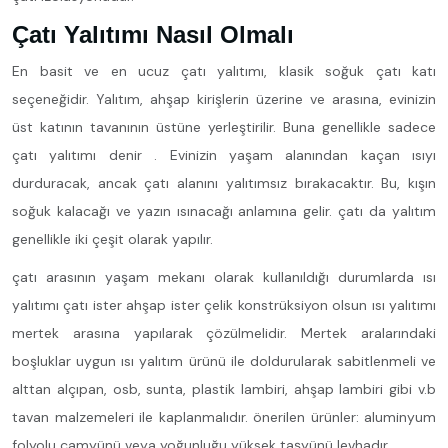
Çatı Yalıtımı Nasıl Olmalı
En basit ve en ucuz çatı yalıtımı, klasik soğuk çatı katı
seçeneğidir. Yalıtım, ahşap kirişlerin üzerine ve arasına, evinizin
üst katının tavanının üstüne yerleştirilir. Buna genellikle sadece
çatı yalıtımı denir . Evinizin yaşam alanından kaçan ısıyı
durduracak, ancak çatı alanını yalıtımsız bırakacaktır. Bu, kışın
soğuk kalacağı ve yazın ısınacağı anlamına gelir. çatı da yalıtım
genellikle iki çeşit olarak yapılır.
çatı arasının yaşam mekanı olarak kullanıldığı durumlarda ısı
yalıtımı çatı ister ahşap ister çelik konstrüksiyon olsun ısı yalıtımı
mertek arasına yapılarak çözülmelidir. Mertek aralarındaki
boşluklar uygun ısı yalıtım ürünü ile doldurularak sabitlenmeli ve
alttan alçıpan, osb, sunta, plastik lambiri, ahşap lambiri gibi v.b
tavan malzemeleri ile kaplanmalıdır. önerilen ürünler: aluminyum
folyolu camyünü veya yoğunluğu yüksek taşyünü levhadır.