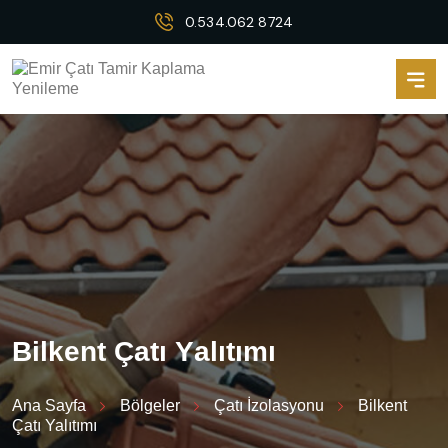
0.534.062 8724
B
i
l
k
e
n
t
Ç
a
t
ı
Y
a
l
ı
t
ı
m
ı
Ana Sayfa
Bölgeler
Çatı İzolasyonu
Bilkent
Çatı Yalıtımı