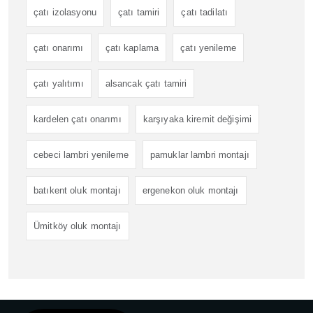
çatı izolasyonu
çatı tamiri
çatı tadilatı
çatı onarımı
çatı kaplama
çatı yenileme
çatı yalıtımı
alsancak çatı tamiri
kardelen çatı onarımı
karşıyaka kiremit değişimi
cebeci lambri yenileme
pamuklar lambri montajı
batıkent oluk montajı
ergenekon oluk montajı
Ümitköy oluk montajı