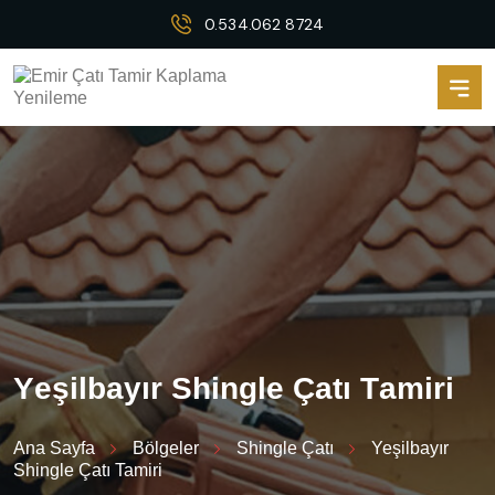
0.534.062 8724
Y
e
ş
i
l
b
a
y
ı
r
S
h
i
n
g
l
e
Ç
a
t
ı
T
a
m
i
r
i
Ana Sayfa
Bölgeler
Shingle Çatı
Yeşilbayır
Shingle Çatı Tamiri