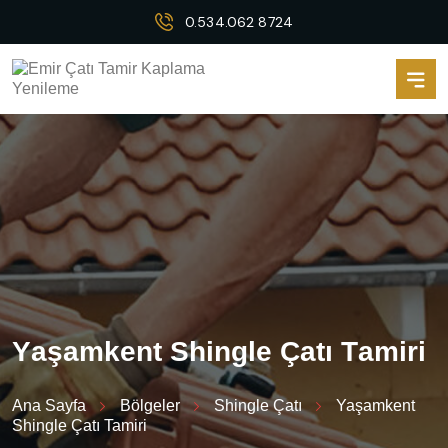
0.534.062 8724
Y
a
ş
a
m
k
e
n
t
S
h
i
n
g
l
e
Ç
a
t
ı
T
a
m
i
r
i
Ana Sayfa
Bölgeler
Shingle Çatı
Yaşamkent
Shingle Çatı Tamiri