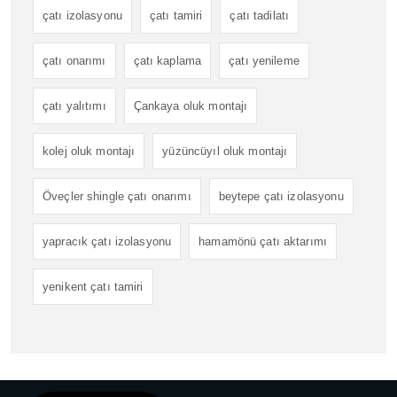
çatı izolasyonu
çatı tamiri
çatı tadilatı
çatı onarımı
çatı kaplama
çatı yenileme
çatı yalıtımı
Çankaya oluk montajı
kolej oluk montajı
yüzüncüyıl oluk montajı
Öveçler shingle çatı onarımı
beytepe çatı izolasyonu
yapracık çatı izolasyonu
hamamönü çatı aktarımı
yenikent çatı tamiri