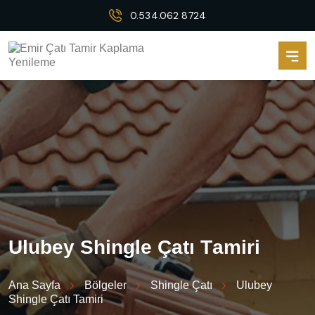
0.534.062 8724
U
l
u
b
e
y
S
h
i
n
g
l
e
Ç
a
t
ı
T
a
m
i
r
i
Ana Sayfa
Bölgeler
Shingle Çatı
Ulubey
Shingle Çatı Tamiri