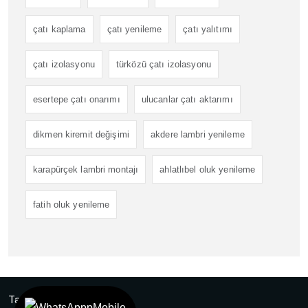
çatı kaplama
çatı yenileme
çatı yalıtımı
çatı izolasyonu
türközü çatı izolasyonu
esertepe çatı onarımı
ulucanlar çatı aktarımı
dikmen kiremit değişimi
akdere lambri yenileme
karapürçek lambri montajı
ahlatlıbel oluk yenileme
fatih oluk yenileme
Tasarım
Ankara Hosting