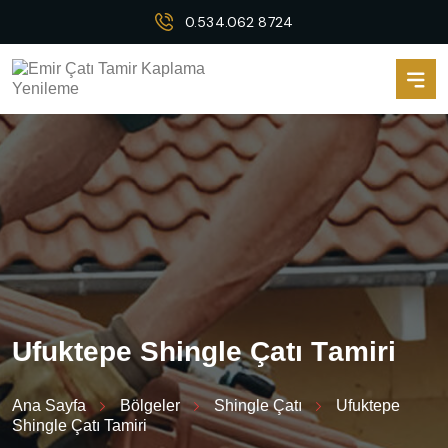
0.534.062 8724
U
f
u
k
t
e
p
e
S
h
i
n
g
l
e
Ç
a
t
ı
T
a
m
i
r
i
Ana Sayfa
Bölgeler
Shingle Çatı
Ufuktepe
Shingle Çatı Tamiri