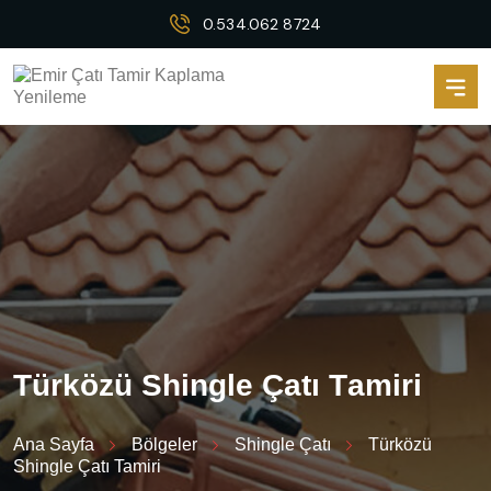
0.534.062 8724
T
ü
r
k
ö
z
ü
S
h
i
n
g
l
e
Ç
a
t
ı
T
a
m
i
r
i
Ana Sayfa
Bölgeler
Shingle Çatı
Türközü
Shingle Çatı Tamiri