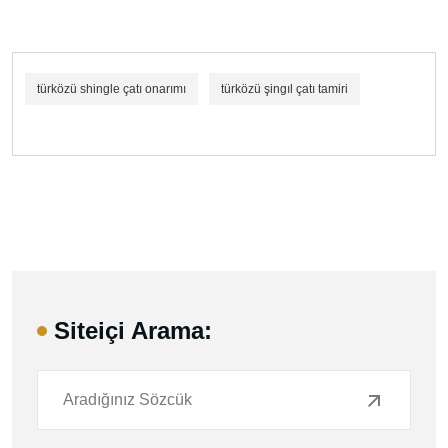
türközü shingle çatı onarımı
türközü şingıl çatı tamiri
Siteiçi Arama: