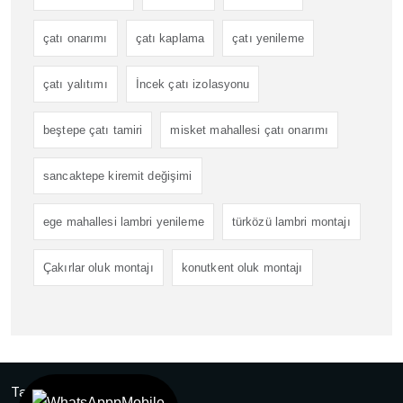
çatı onarımı
çatı kaplama
çatı yenileme
çatı yalıtımı
İncek çatı izolasyonu
beştepe çatı tamiri
misket mahallesi çatı onarımı
sancaktepe kiremit değişimi
ege mahallesi lambri yenileme
türközü lambri montajı
Çakırlar oluk montajı
konutkent oluk montajı
Tasarım
Ankara Hosting