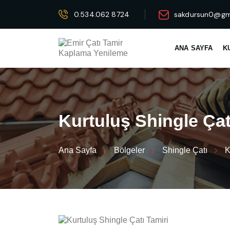
0.534.062 8724
sakdursun0@gm
ANA SAYFA
K
K
u
r
t
u
l
u
ş
S
h
i
n
g
l
e
Ç
a
Ana Sayfa
Bölgeler
Shingle Çatı
K