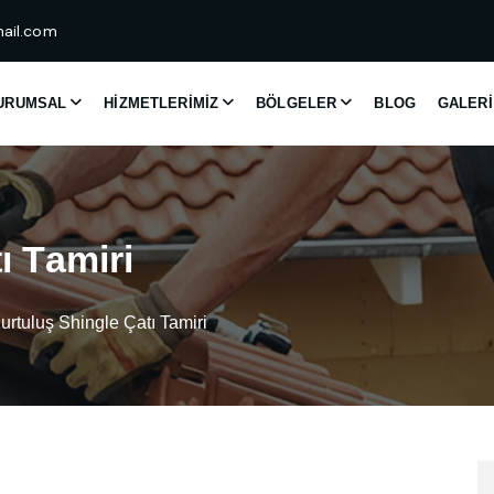
ail.com
URUMSAL
HIZMETLERIMIZ
BÖLGELER
BLOG
GALERI
t
ı
T
a
m
i
r
i
urtuluş Shingle Çatı Tamiri