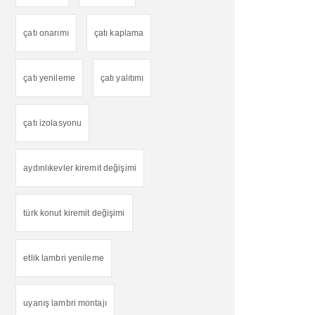
çatı onarımı
çatı kaplama
çatı yenileme
çatı yalıtımı
çatı izolasyonu
aydınlıkevler kiremit değişimi
türk konut kiremit değişimi
etlik lambri yenileme
uyanış lambri montajı