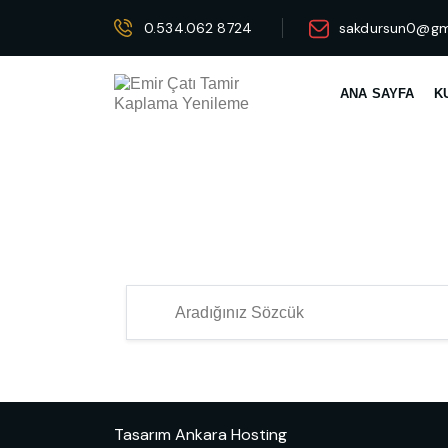
0.534.062 8724
sakdursun0@gm
ANA SAYFA
K
Tasarım
Ankara Hosting