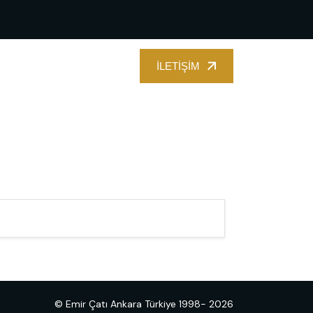
İLETIŞIM
İLETIŞIM
© Emir Çatı Ankara Türkiye 1998- 2026