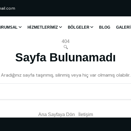
ail.com
URUMSAL
HIZMETLERIMIZ
BÖLGELER
BLOG
GALERI
404
🔍
Sayfa Bulunamadı
Aradığınız sayfa taşınmış, silinmiş veya hiç var olmamış olabilir.
Ana Sayfaya Dön
İletişim