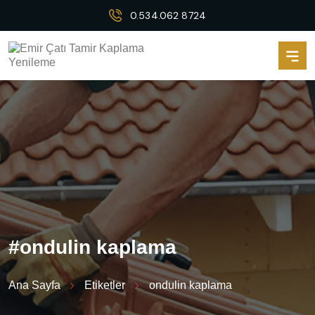
0.534.062 8724
#
o
n
d
u
l
i
n
k
a
p
l
a
m
a
Ana Sayfa
Etiketler
ondulin kaplama