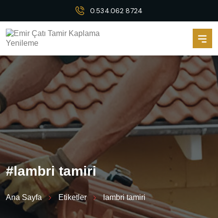
0.534.062 8724
#
l
a
m
b
r
i
t
a
m
i
r
i
Ana Sayfa
Etiketler
lambri tamiri