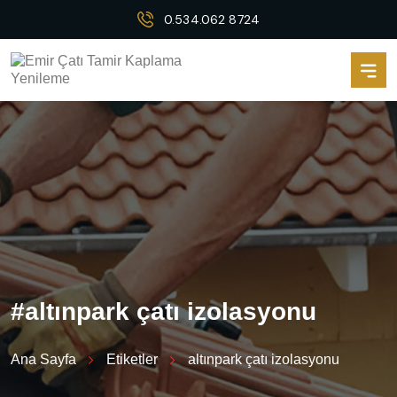
0.534.062 8724
#
a
l
t
ı
n
p
a
r
k
ç
a
t
ı
i
z
o
l
a
s
y
o
n
u
Ana Sayfa
Etiketler
altınpark çatı izolasyonu