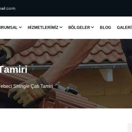
ail.com
URUMSAL
HIZMETLERIMIZ
BÖLGELER
BLOG
GALERI
T
a
m
i
r
i
ebeci Shingle Çatı Tamiri