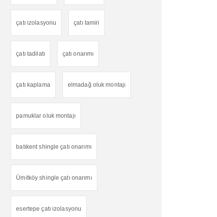
çatı izolasyonu
çatı tamiri
çatı tadilatı
çatı onarımı
çatı kaplama
elmadağ oluk montajı
pamuklar oluk montajı
batıkent shingle çatı onarımı
Ümitköy shingle çatı onarımı
esertepe çatı izolasyonu