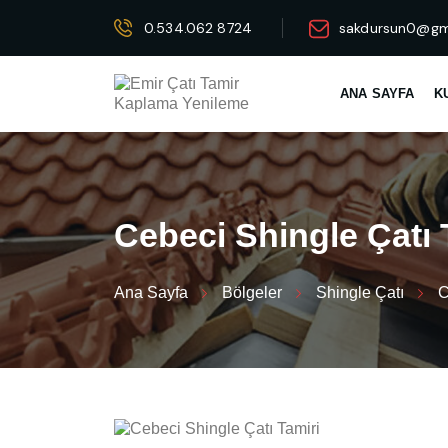
0.534.062 8724
sakdursun0@gm
ANA SAYFA
K
C
e
b
e
c
i
S
h
i
n
g
l
e
Ç
a
t
ı
Ana Sayfa
Bölgeler
Shingle Çatı
C