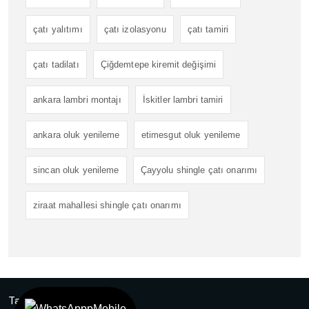
çatı yalıtımı
çatı izolasyonu
çatı tamiri
çatı tadilatı
Çiğdemtepe kiremit değişimi
ankara lambri montajı
İskitler lambri tamiri
ankara oluk yenileme
etimesgut oluk yenileme
sincan oluk yenileme
Çayyolu shingle çatı onarımı
ziraat mahallesi shingle çatı onarımı
Tasarım
Ankara Hosting