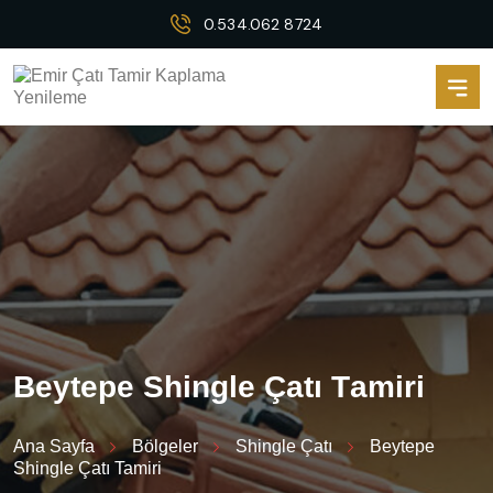
0.534.062 8724
B
e
y
t
e
p
e
S
h
i
n
g
l
e
Ç
a
t
ı
T
a
m
i
r
i
Ana Sayfa
Bölgeler
Shingle Çatı
Beytepe
Shingle Çatı Tamiri